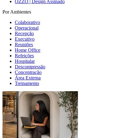
OZZO | Design Assinado
Por Ambientes
Colaborativo
Operacional
Recepção
Executivo
Reuniões
Home Office
Refeições
Hospitalar
Descompressão
Concentração
Área Externa
Treinamento