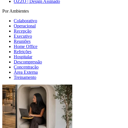
OZZO | Design Assinado
Por Ambientes
Colaborativo
Operacional
Recepção
Executivo
Reuniões
Home Office
Refeições
Hospitalar
Descompressão
Concentração
Área Externa
Treinamento