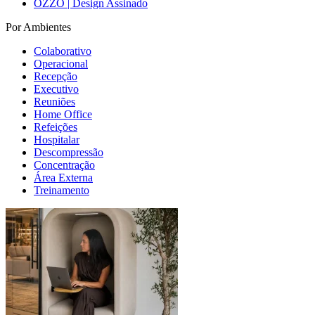
OZZO | Design Assinado
Por Ambientes
Colaborativo
Operacional
Recepção
Executivo
Reuniões
Home Office
Refeições
Hospitalar
Descompressão
Concentração
Área Externa
Treinamento