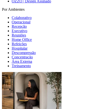
OZZO | Design Assinado
Por Ambientes
Colaborativo
Operacional
Recepção
Executivo
Reuniões
Home Office
Refeições
Hospitalar
Descompressão
Concentração
Área Externa
Treinamento