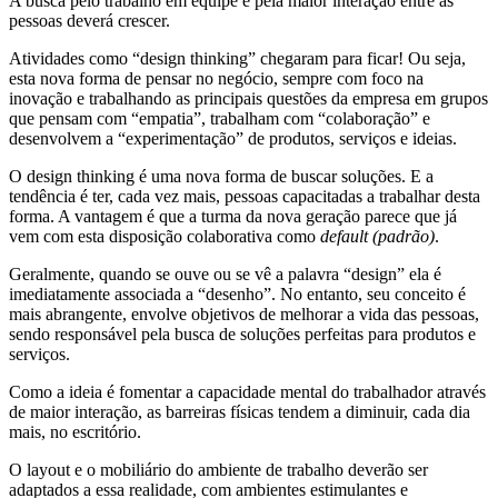
A busca pelo trabalho em equipe e pela maior interação entre as
pessoas deverá crescer.
Atividades como “design thinking” chegaram para ficar! Ou seja,
esta nova forma de pensar no negócio, sempre com foco na
inovação e trabalhando as principais questões da empresa em grupos
que pensam com “empatia”, trabalham com “colaboração” e
desenvolvem a “experimentação” de produtos, serviços e ideias.
O design thinking é uma nova forma de buscar soluções. E a
tendência é ter, cada vez mais, pessoas capacitadas a trabalhar desta
forma. A vantagem é que a turma da nova geração parece que já
vem com esta disposição colaborativa como
default (padrão)
.
Geralmente, quando se ouve ou se vê a palavra “design” ela é
imediatamente associada a “desenho”. No entanto, seu conceito é
mais abrangente, envolve objetivos de melhorar a vida das pessoas,
sendo responsável pela busca de soluções perfeitas para produtos e
serviços.
Como a ideia é fomentar a capacidade mental do trabalhador através
de maior interação, as barreiras físicas tendem a diminuir, cada dia
mais, no escritório.
O layout e o mobiliário do ambiente de trabalho deverão ser
adaptados a essa realidade, com ambientes estimulantes e