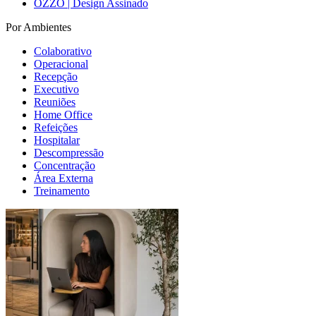
OZZO | Design Assinado
Por Ambientes
Colaborativo
Operacional
Recepção
Executivo
Reuniões
Home Office
Refeições
Hospitalar
Descompressão
Concentração
Área Externa
Treinamento