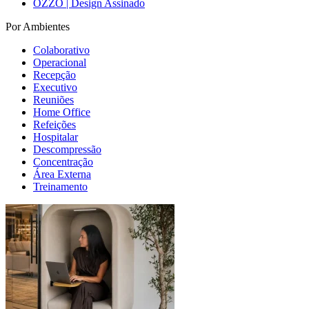
OZZO | Design Assinado
Por Ambientes
Colaborativo
Operacional
Recepção
Executivo
Reuniões
Home Office
Refeições
Hospitalar
Descompressão
Concentração
Área Externa
Treinamento