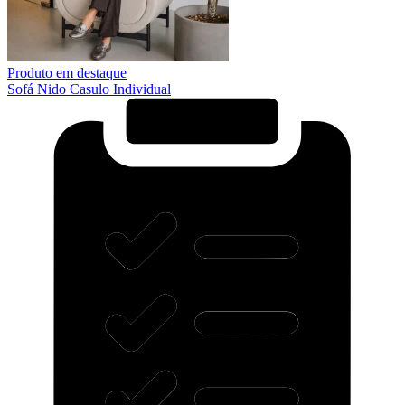
Produto em destaque
Sofá Nido Casulo Individual