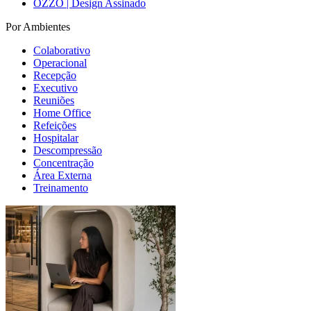
OZZO | Design Assinado
Por Ambientes
Colaborativo
Operacional
Recepção
Executivo
Reuniões
Home Office
Refeições
Hospitalar
Descompressão
Concentração
Área Externa
Treinamento