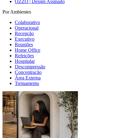
OZZO | Design Assinado
Por Ambientes
Colaborativo
Operacional
Recepção
Executivo
Reuniões
Home Office
Refeições
Hospitalar
Descompressão
Concentração
Área Externa
Treinamento