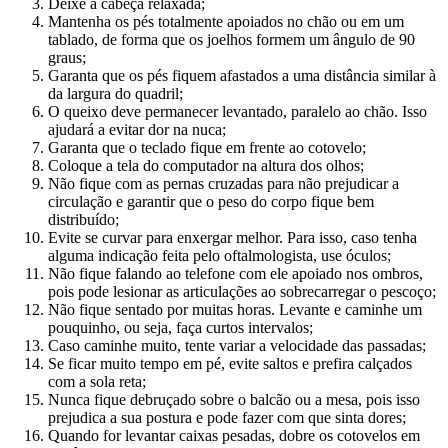
Deixe a cabeça relaxada;
Mantenha os pés totalmente apoiados no chão ou em um
tablado, de forma que os joelhos formem um ângulo de 90
graus;
Garanta que os pés fiquem afastados a uma distância similar à
da largura do quadril;
O queixo deve permanecer levantado, paralelo ao chão. Isso
ajudará a evitar dor na nuca;
Garanta que o teclado fique em frente ao cotovelo;
Coloque a tela do computador na altura dos olhos;
Não fique com as pernas cruzadas para não prejudicar a
circulação e garantir que o peso do corpo fique bem
distribuído;
Evite se curvar para enxergar melhor. Para isso, caso tenha
alguma indicação feita pelo oftalmologista, use óculos;
Não fique falando ao telefone com ele apoiado nos ombros,
pois pode lesionar as articulações ao sobrecarregar o pescoço;
Não fique sentado por muitas horas. Levante e caminhe um
pouquinho, ou seja, faça curtos intervalos;
Caso caminhe muito, tente variar a velocidade das passadas;
Se ficar muito tempo em pé, evite saltos e prefira calçados
com a sola reta;
Nunca fique debruçado sobre o balcão ou a mesa, pois isso
prejudica a sua postura e pode fazer com que sinta dores;
Quando for levantar caixas pesadas, dobre os cotovelos em