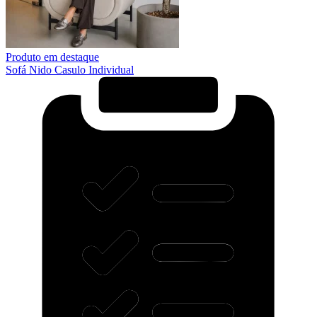
Produto em destaque
Sofá Nido Casulo Individual