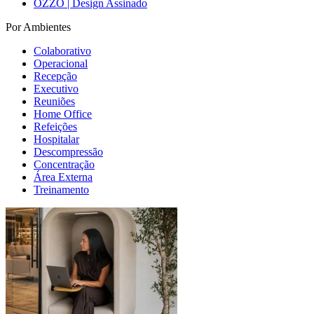
OZZO | Design Assinado
Por Ambientes
Colaborativo
Operacional
Recepção
Executivo
Reuniões
Home Office
Refeições
Hospitalar
Descompressão
Concentração
Área Externa
Treinamento