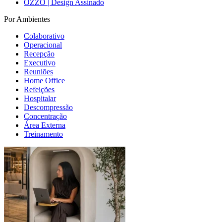
OZZO | Design Assinado
Por Ambientes
Colaborativo
Operacional
Recepção
Executivo
Reuniões
Home Office
Refeições
Hospitalar
Descompressão
Concentração
Área Externa
Treinamento