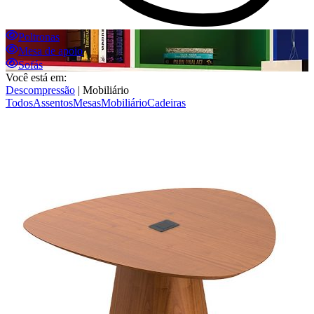
Poltronas
Mesa de apoio
Sofás
Você está em:
Descompressão
|
Mobiliário
Todos
Assentos
Mesas
Mobiliário
Cadeiras