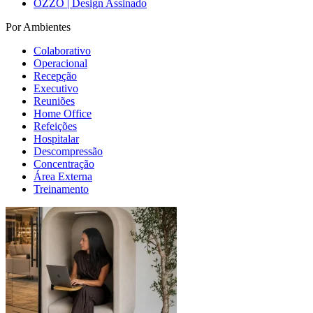
OZZO | Design Assinado
Por Ambientes
Colaborativo
Operacional
Recepção
Executivo
Reuniões
Home Office
Refeições
Hospitalar
Descompressão
Concentração
Área Externa
Treinamento