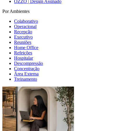
OZZO | Design Assinado
Por Ambientes
Colaborativo
Operacional
Recepção
Executivo
Reuniões
Home Office
Refeições
Hospitalar
Descompressão
Concentração
Área Externa
Treinamento