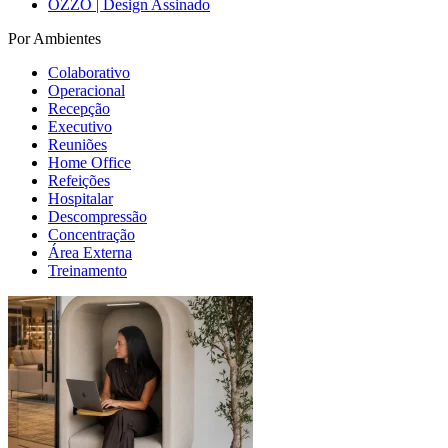
OZZO | Design Assinado
Por Ambientes
Colaborativo
Operacional
Recepção
Executivo
Reuniões
Home Office
Refeições
Hospitalar
Descompressão
Concentração
Área Externa
Treinamento