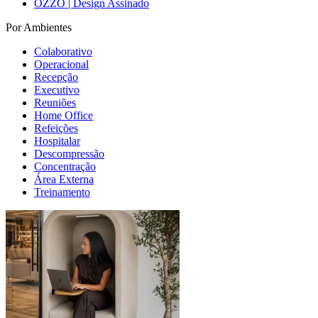
OZZO | Design Assinado
Por Ambientes
Colaborativo
Operacional
Recepção
Executivo
Reuniões
Home Office
Refeições
Hospitalar
Descompressão
Concentração
Área Externa
Treinamento