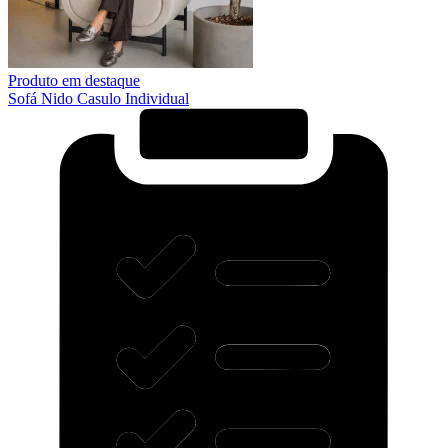
Produto em destaque
Sofá Nido Casulo Individual