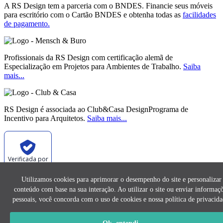
A RS Design tem a parceria com o BNDES. Financie seus móveis
para escritório com o Cartão BNDES e obtenha todas as
facilidades
de pagamento.
Profissionais da RS Design com certificação alemã de
Especialização em Projetos para Ambientes de Trabalho.
Saiba
mais...
RS Design é associada ao Club&Casa DesignPrograma de
Incentivo para Arquitetos.
Saiba mais...
Verificada por
Utilizamos cookies para aprimorar o desempenho do site e personalizar
conteúdo com base na sua interação. Ao utilizar o site ou enviar informaç
As imagens e os conteúdos deste site são de exclusividade da RS
Design e não podem ser reproduzidos sem prévia autorização.
pessoais, você concorda com o uso de cookies e nossa política de privacida
2026 | © RS Design | Todos os Direitos Reservados. |
Política de