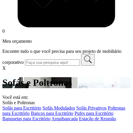
0
Meu orçamento
Encontre tudo o que você precisa para seu projeto de mobiliário
corporativo
X
Sofás e Poltronas
Você está em:
Sofás e Poltronas
Sofás para Escritório
Sofás Modulados
Sofás Privativos
Poltronas
para Escritório
Bancos para Escritório
Pufes para Escritório
Banquetas para Escritório
Arquibancada
Estação de Reunião