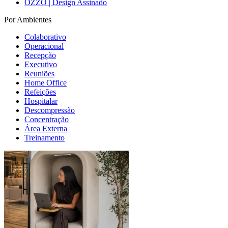
OZZO | Design Assinado
Por Ambientes
Colaborativo
Operacional
Recepção
Executivo
Reuniões
Home Office
Refeições
Hospitalar
Descompressão
Concentração
Área Externa
Treinamento