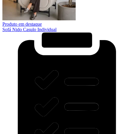
Produto em destaque
Sofá Nido Casulo Individual