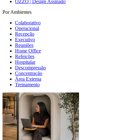
OZZO | Design Assinado
Por Ambientes
Colaborativo
Operacional
Recepção
Executivo
Reuniões
Home Office
Refeições
Hospitalar
Descompressão
Concentração
Área Externa
Treinamento