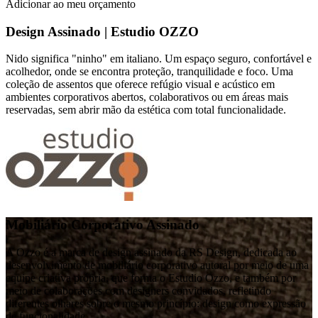
Adicionar ao meu orçamento
Design Assinado | Estudio OZZO
Nido significa "ninho" em italiano. Um espaço seguro, confortável e
acolhedor, onde se encontra proteção, tranquilidade e foco. Uma
coleção de assentos que oferece refúgio visual e acústico em
ambientes corporativos abertos, colaborativos ou em áreas mais
reservadas, sem abrir mão da estética com total funcionalidade.
Mobiliário Corporativo Assinado
A Ozzo é a marca de design assinado da RS Design, dedicada ao
desenvolvimento de mobiliário corporativo autoral por meio de uma
equipe criativa própria, que forma o Estudio Ozzo, e também por
meio de colaborações com designers convidados, refletindo
diferentes olhares sobre o mesmo princípio: design como expressão
de funcionalidade.