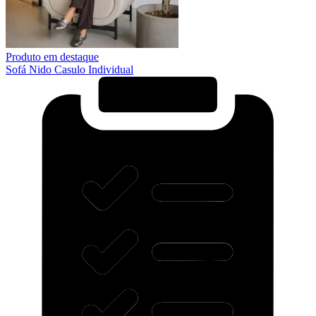
Produto em destaque
Sofá Nido Casulo Individual