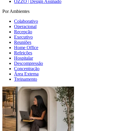
OZZO | Design Assinado
Por Ambientes
Colaborativo
Operacional
Recepção
Executivo
Reuniões
Home Office
Refeições
Hospitalar
Descompressão
Concentração
Área Externa
Treinamento