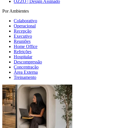
OZZO | Design Assinado
Por Ambientes
Colaborativo
Operacional
Recepção
Executivo
Reuniões
Home Office
Refeições
Hospitalar
Descompressão
Concentração
Área Externa
Treinamento