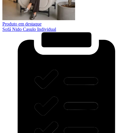
Produto em destaque
Sofá Nido Casulo Individual