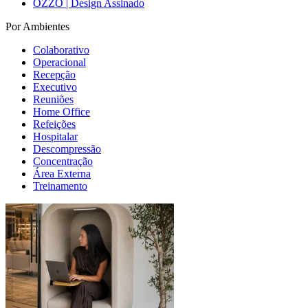
OZZO | Design Assinado
Por Ambientes
Colaborativo
Operacional
Recepção
Executivo
Reuniões
Home Office
Refeições
Hospitalar
Descompressão
Concentração
Área Externa
Treinamento