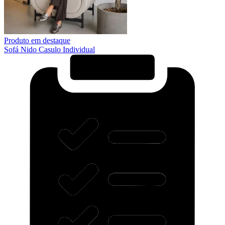
Produto em destaque
Sofá Nido Casulo Individual