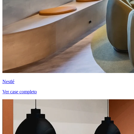
Nestlé
Ver case completo