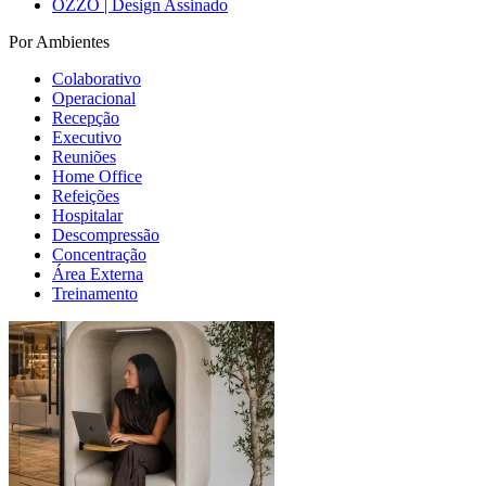
OZZO | Design Assinado
Por Ambientes
Colaborativo
Operacional
Recepção
Executivo
Reuniões
Home Office
Refeições
Hospitalar
Descompressão
Concentração
Área Externa
Treinamento