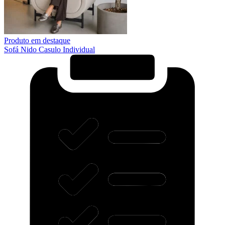
Produto em destaque
Sofá Nido Casulo Individual