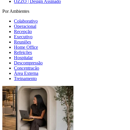
OZZO | Design Assinado
Por Ambientes
Colaborativo
Operacional
Recepção
Executivo
Reuniões
Home Office
Refeições
Hospitalar
Descompressão
Concentração
Área Externa
Treinamento