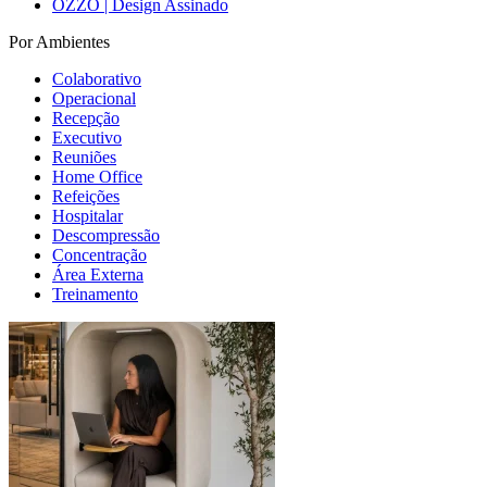
OZZO | Design Assinado
Por Ambientes
Colaborativo
Operacional
Recepção
Executivo
Reuniões
Home Office
Refeições
Hospitalar
Descompressão
Concentração
Área Externa
Treinamento