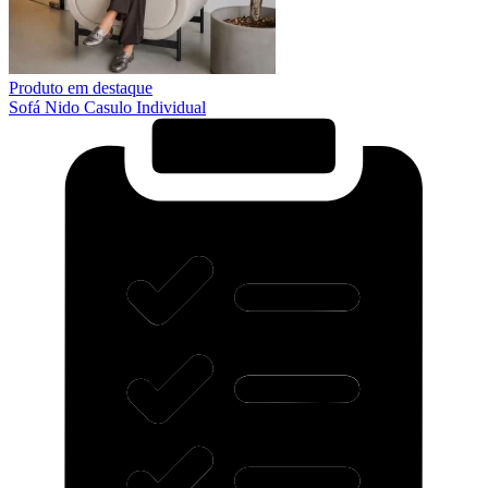
Produto em destaque
Sofá Nido Casulo Individual