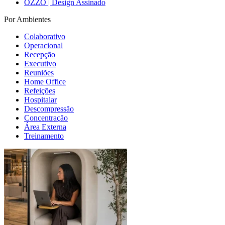
OZZO | Design Assinado
Por Ambientes
Colaborativo
Operacional
Recepção
Executivo
Reuniões
Home Office
Refeições
Hospitalar
Descompressão
Concentração
Área Externa
Treinamento