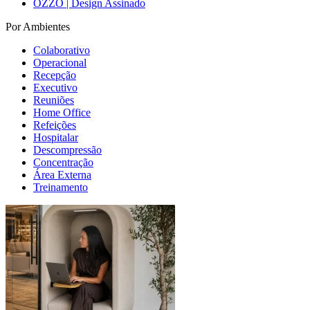
OZZO | Design Assinado
Por Ambientes
Colaborativo
Operacional
Recepção
Executivo
Reuniões
Home Office
Refeições
Hospitalar
Descompressão
Concentração
Área Externa
Treinamento