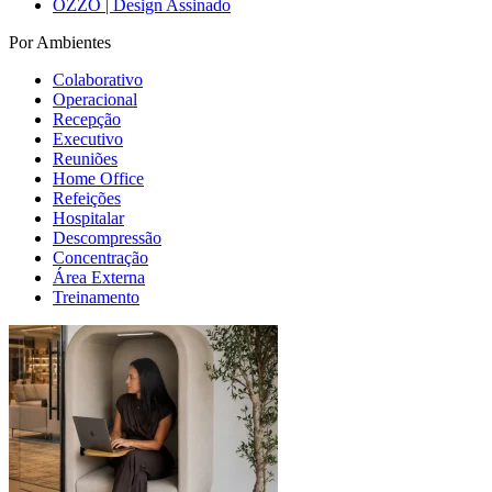
OZZO | Design Assinado
Por Ambientes
Colaborativo
Operacional
Recepção
Executivo
Reuniões
Home Office
Refeições
Hospitalar
Descompressão
Concentração
Área Externa
Treinamento