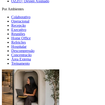
OZZO | Design Assinado
Por Ambientes
Colaborativo
Operacional
Recepção
Executivo
Reuniões
Home Office
Refeições
Hospitalar
Descompressão
Concentração
Área Externa
Treinamento