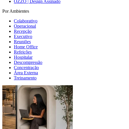
OZZO | Design Assinado
Por Ambientes
Colaborativo
Operacional
Recepção
Executivo
Reuniões
Home Office
Refeições
Hospitalar
Descompressão
Concentração
Área Externa
Treinamento